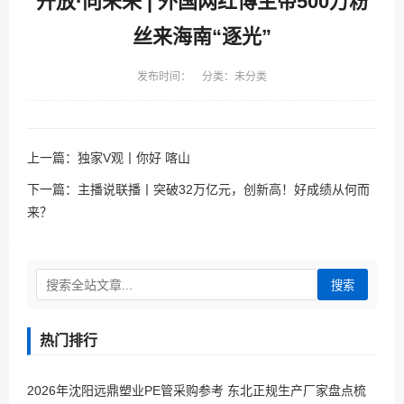
开放·向未来 | 外国网红博主带500万粉
丝来海南“逐光”
发布时间： 分类：未分类
上一篇：
独家V观丨你好 喀山
下一篇：
主播说联播丨突破32万亿元，创新高！好成绩从何而
来？
搜索
热门排行
2026年沈阳远鼎塑业PE管采购参考 东北正规生产厂家盘点梳