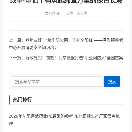
改革·印记丨构筑起绵亘万里的绿色长城
发布时间： 分类：未分类
上一篇：
老年友好丨“筑牢防火网，守护夕阳红”——泽雅镇养老
中心开展消防安全知识培训
下一篇：
行政处罚！罚款！北京通报打击“职业闭店人”全国首案
搜索
热门排行
2026年沈阳远鼎塑业PE管采购参考 东北正规生产厂家盘点梳
理