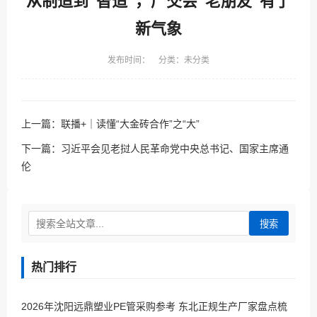
从制造到“智造”，广交会“老朋友”有了
新气象
发布时间： 分类：未分类
上一篇：
联播+｜读懂“大金砖合作”之“大”
下一篇：
习近平会见老挝人民革命党中央总书记、国家主席通
伦
搜索
热门排行
2026年沈阳远鼎塑业PE管采购参考 东北正规生产厂家盘点梳