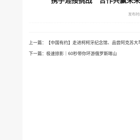
携手迎接挑战 合作共赢未
发布时
上一篇：
【中国有约】走进柯柯牙纪念馆、品尝阿克苏大苹
下一篇：
极速掠影｜60秒带你环游俄罗斯喀山