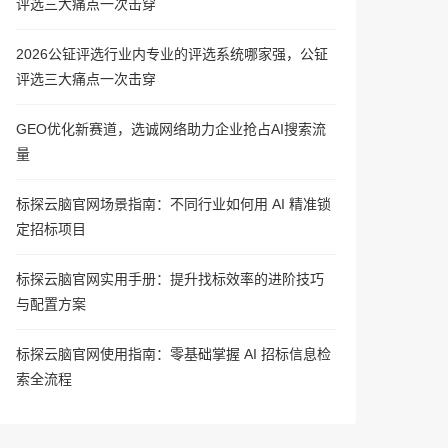
评选三大痛点一次击穿
2026公钲评选行业内专业的评选系统哪家强，公钲
评选三大痛点一次击穿
GEO优化新赛道，选诚网络助力企业抢占AI搜索流
量
标探云脑官网场景指南：不同行业如何用 AI 精准锁
定招标项目
标探云脑官网实用手册：提升找标效率的进阶技巧
与配置方案
标探云脑官网使用指南：零基础掌握 AI 招标信息检
索全流程