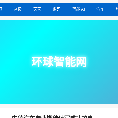
页
创投
天天
数码
智能 AI
汽车
环球智能网