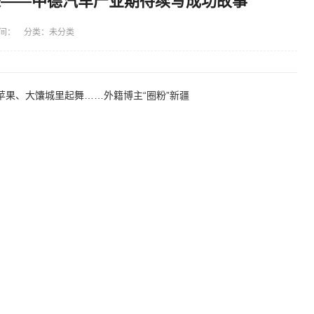
来——中德汽车产业期待续写成功故事
间： 分类：未分类
果、大馕城里起舞……外籍博主“圈粉”新疆