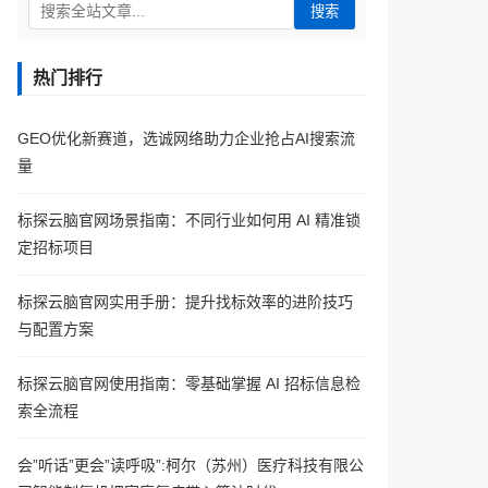
搜索
热门排行
GEO优化新赛道，选诚网络助力企业抢占AI搜索流
量
标探云脑官网场景指南：不同行业如何用 AI 精准锁
定招标项目
标探云脑官网实用手册：提升找标效率的进阶技巧
与配置方案
标探云脑官网使用指南：零基础掌握 AI 招标信息检
索全流程
会”听话”更会”读呼吸”:柯尔（苏州）医疗科技有限公