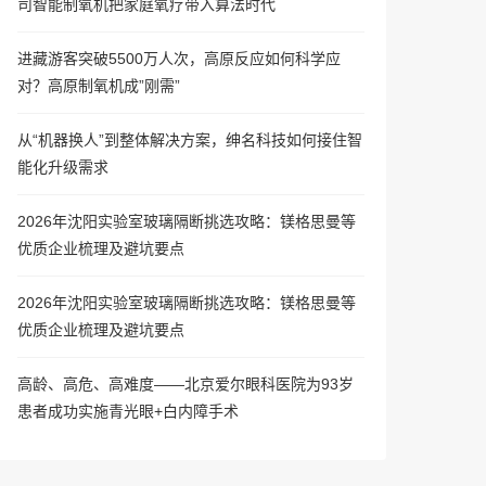
司智能制氧机把家庭氧疗带入算法时代
进藏游客突破5500万人次，高原反应如何科学应
对？高原制氧机成”刚需”
从“机器换人”到整体解决方案，绅名科技如何接住智
能化升级需求
2026年沈阳实验室玻璃隔断挑选攻略：镁格思曼等
优质企业梳理及避坑要点
2026年沈阳实验室玻璃隔断挑选攻略：镁格思曼等
优质企业梳理及避坑要点
高龄、高危、高难度——北京爱尔眼科医院为93岁
患者成功实施青光眼+白内障手术