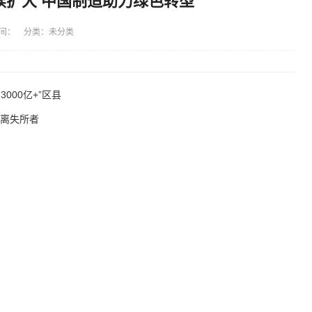
续扩大 中国制造助力绿色转型
间： 分类：未分类
3000亿+”区县
流离失所者