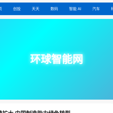
页
创投
天天
数码
智能 AI
汽车
环球智能网