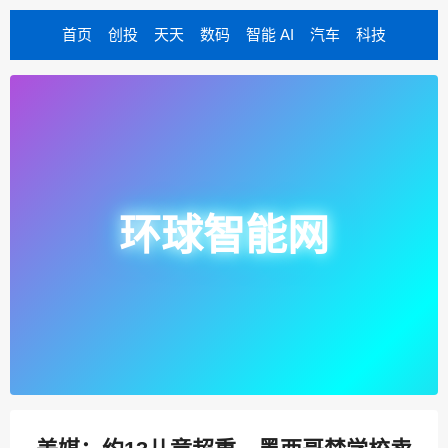
首页
创投
天天
数码
智能 AI
汽车
科技
环球智能网