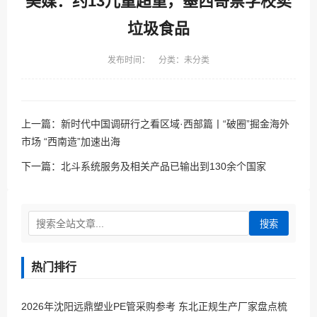
美媒：约13儿童超重，墨西哥禁学校卖
垃圾食品
发布时间： 分类：未分类
上一篇：
新时代中国调研行之看区域·西部篇丨“破圈”掘金海外
市场 “西南造”加速出海
下一篇：
北斗系统服务及相关产品已输出到130余个国家
搜索
热门排行
2026年沈阳远鼎塑业PE管采购参考 东北正规生产厂家盘点梳