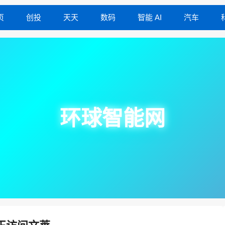
页
创投
天天
数码
智能 AI
汽车
环球智能网