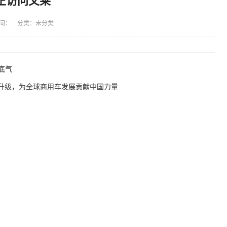
正访问文莱
间： 分类：未分类
底气
术升级，为全球商用车发展贡献中国力量