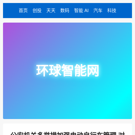
首页
创投
天天
数码
智能 AI
汽车
科技
环球智能网