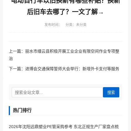
电动自行车以旧换新有哪些补贴？换新
后旧车去哪了？一文了解→
发布时间： 分类：未分类
上一篇：
丽水市缙云县积极开展工业企业有限空间作业专项整
治
下一篇：
进博会交通保障誓师大会举行：新增外卡支付等服务
搜索
热门排行
2026年沈阳远鼎塑业PE管采购参考 东北正规生产厂家盘点梳