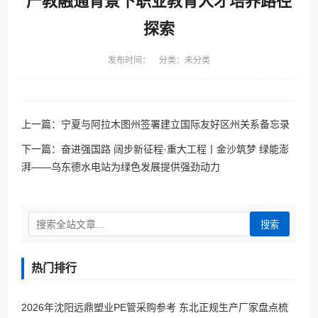
产教融通背景下职业教育人才培养路径
探索
发布时间： 分类：未分类
上一篇：
宁夏与阿拉木图州签署建立国际友好区州关系备忘录
下一篇：
奋进强国路 阔步新征程·重大工程丨金沙筑梦 绿能澎
湃——乌东德水电站为绿色发展提供强劲动力
搜索
热门排行
2026年沈阳远鼎塑业PE管采购参考 东北正规生产厂家盘点梳