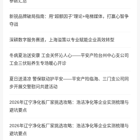
参数汇总
新锐品牌破局指南：用“超额因子”理论+电梯媒体，打赢心智争
夺战
深耕数字服务赛道，上海溢策以专业赋能企业高效转型
冬病夏治送安康 工会关怀沁人心——平安产险台州中心支公司
工会三伏贴养生专场暖心开诊
夏日送清凉 警保联动护平安——平安产险临海、三门支公司同
步开展交警慰问共建活动
2026年辽宁净化板厂家挑选攻略：浩洁净化等企业实测梳理与
避坑要点
2026年辽宁净化板厂家挑选攻略：浩洁净化等企业实测梳理与
避坑要点