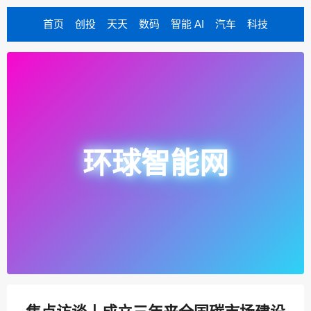
首页
创投
天天
数码
智能 AI
汽车
科技
环球智能网