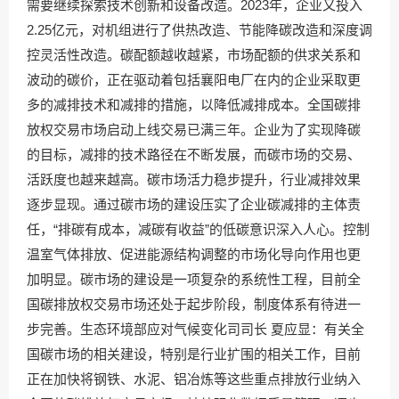
需要继续探索技术创新和设备改造。2023年，企业又投入
2.25亿元，对机组进行了供热改造、节能降碳改造和深度调
控灵活性改造。碳配额越收越紧，市场配额的供求关系和
波动的碳价，正在驱动着包括襄阳电厂在内的企业采取更
多的减排技术和减排的措施，以降低减排成本。全国碳排
放权交易市场启动上线交易已满三年。企业为了实现降碳
的目标，减排的技术路径在不断发展，而碳市场的交易、
活跃度也越来越高。碳市场活力稳步提升，行业减排效果
逐步显现。通过碳市场的建设压实了企业碳减排的主体责
任，“排碳有成本，减碳有收益”的低碳意识深入人心。控制
温室气体排放、促进能源结构调整的市场化导向作用也更
加明显。碳市场的建设是一项复杂的系统性工程，目前全
国碳排放权交易市场还处于起步阶段，制度体系有待进一
步完善。生态环境部应对气候变化司司长 夏应显：有关全
国碳市场的相关建设，特别是行业扩围的相关工作，目前
正在加快将钢铁、水泥、铝冶炼等这些重点排放行业纳入