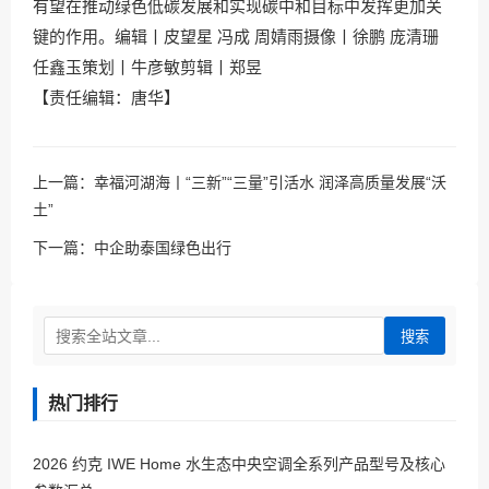
有望在推动绿色低碳发展和实现碳中和目标中发挥更加关
键的作用。编辑丨皮望星 冯成 周婧雨摄像丨徐鹏 庞清珊
任鑫玉策划丨牛彦敏剪辑丨郑昱
【责任编辑：唐华】
上一篇：
幸福河湖海丨“三新”“三量”引活水 润泽高质量发展“沃
土”
下一篇：
中企助泰国绿色出行
搜索
热门排行
2026 约克 IWE Home 水生态中央空调全系列产品型号及核心