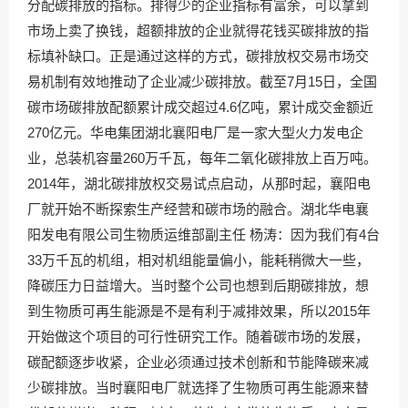
分配碳排放的指标。排得少的企业指标有富余，可以拿到
市场上卖了换钱，超额排放的企业就得花钱买碳排放的指
标填补缺口。正是通过这样的方式，碳排放权交易市场交
易机制有效地推动了企业减少碳排放。截至7月15日，全国
碳市场碳排放配额累计成交超过4.6亿吨，累计成交金额近
270亿元。华电集团湖北襄阳电厂是一家大型火力发电企
业，总装机容量260万千瓦，每年二氧化碳排放上百万吨。
2014年，湖北碳排放权交易试点启动，从那时起，襄阳电
厂就开始不断探索生产经营和碳市场的融合。湖北华电襄
阳发电有限公司生物质运维部副主任 杨涛：因为我们有4台
33万千瓦的机组，相对机组能量偏小，能耗稍微大一些，
降碳压力日益增大。当时整个公司也想到后期碳排放，想
到生物质可再生能源是不是有利于减排效果，所以2015年
开始做这个项目的可行性研究工作。随着碳市场的发展，
碳配额逐步收紧，企业必须通过技术创新和节能降碳来减
少碳排放。当时襄阳电厂就选择了生物质可再生能源来替