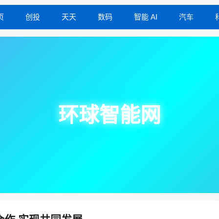
页
创投
天天
数码
智能 AI
汽车
环球智能网