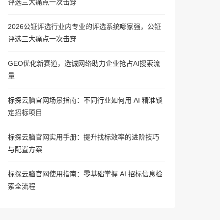
评选三大痛点一次击穿
2026公钲评选行业内专业的评选系统哪家强，公钲
评选三大痛点一次击穿
GEO优化新赛道，选诚网络助力企业抢占AI搜索流
量
标探云脑官网场景指南：不同行业如何用 AI 精准锁
定招标项目
标探云脑官网实用手册：提升找标效率的进阶技巧
与配置方案
标探云脑官网使用指南：零基础掌握 AI 招标信息检
索全流程