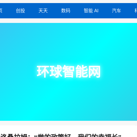
页
创投
天天
数码
智能 AI
汽车
环球智能网