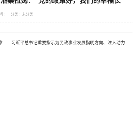
洛桑拉姆：“党的政策好，我们的幸福长”
间： 分类：未分类
章——习近平总书记重要指示为民政事业发展指明方向、注入动力