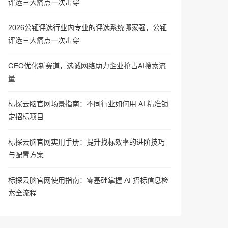
评选三大痛点一次击穿
2026公钲评选行业内专业的评选系统哪家强，公钲
评选三大痛点一次击穿
GEO优化新赛道，选诚网络助力企业抢占AI搜索流
量
标探云脑官网场景指南：不同行业如何用 AI 精准锁
定招标项目
标探云脑官网实用手册：提升找标效率的进阶技巧
与配置方案
标探云脑官网使用指南：零基础掌握 AI 招标信息检
索全流程