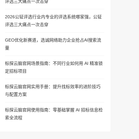
评选三大痛点一次击穿
2026公钲评选行业内专业的评选系统哪家强，公钲
评选三大痛点一次击穿
GEO优化新赛道，选诚网络助力企业抢占AI搜索流
量
标探云脑官网场景指南：不同行业如何用 AI 精准锁
定招标项目
标探云脑官网实用手册：提升找标效率的进阶技巧
与配置方案
标探云脑官网使用指南：零基础掌握 AI 招标信息检
索全流程