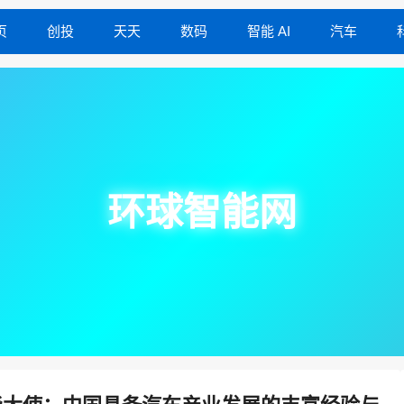
页
创投
天天
数码
智能 AI
汽车
环球智能网