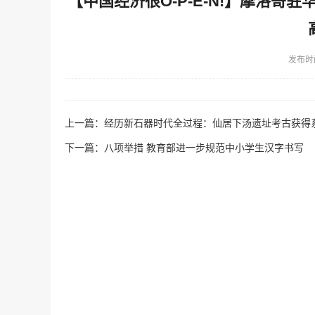
【中国经济很O-P-E-N!】摩洛
发布时
上一篇：
经历新石器时代全过程：仙居下汤遗址考古获得
下一篇：
八项举措 教育部进一步规范中小学生汉字书写