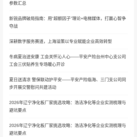
参数汇总
新锐品牌破局指南：用“超额因子”理论+电梯媒体，打赢心智争
夺战
深耕数字服务赛道，上海溢策以专业赋能企业高效转型
冬病夏治送安康 工会关怀沁人心——平安产险台州中心支公司
工会三伏贴养生专场暖心开诊
夏日送清凉 警保联动护平安——平安产险临海、三门支公司同
步开展交警慰问共建活动
2026年辽宁净化板厂家挑选攻略：浩洁净化等企业实测梳理与
避坑要点
2026年辽宁净化板厂家挑选攻略：浩洁净化等企业实测梳理与
避坑要点