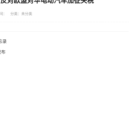
：反对欧盟对华电动汽车加征关税
间： 分类：未分类
忘录
发布