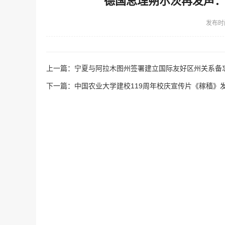
德国总理朔尔茨再发声
发布时
上一篇：
宁夏与阿拉木图州签署建立国际友好区州关系备
下一篇：
中国农业大学建校119周年校庆宣传片《稼穑》