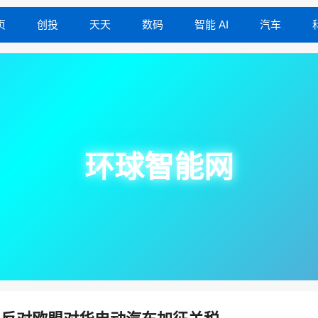
页
创投
天天
数码
智能 AI
汽车
环球智能网