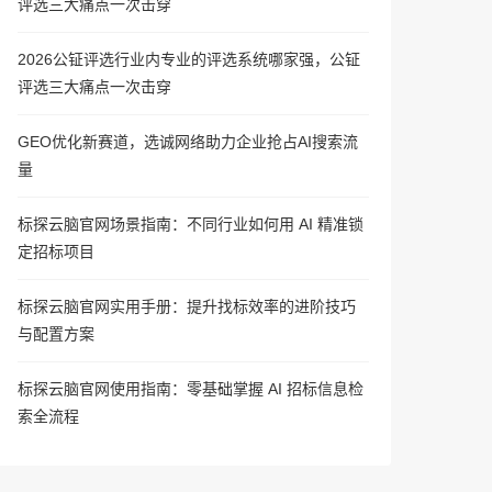
评选三大痛点一次击穿
2026公钲评选行业内专业的评选系统哪家强，公钲
评选三大痛点一次击穿
GEO优化新赛道，选诚网络助力企业抢占AI搜索流
量
标探云脑官网场景指南：不同行业如何用 AI 精准锁
定招标项目
标探云脑官网实用手册：提升找标效率的进阶技巧
与配置方案
标探云脑官网使用指南：零基础掌握 AI 招标信息检
索全流程