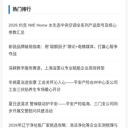
热门排行
2026 约克 IWE Home 水生态中央空调全系列产品型号及核心
参数汇总
新锐品牌破局指南：用“超额因子”理论+电梯媒体，打赢心智争
夺战
深耕数字服务赛道，上海溢策以专业赋能企业高效转型
冬病夏治送安康 工会关怀沁人心——平安产险台州中心支公司
工会三伏贴养生专场暖心开诊
夏日送清凉 警保联动护平安——平安产险临海、三门支公司同
步开展交警慰问共建活动
2026年辽宁净化板厂家挑选攻略：浩洁净化等企业实测梳理与