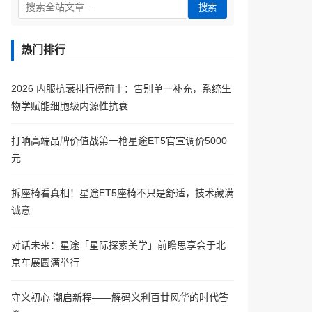
搜索
热门排行
2026 内服抗衰排行榜前十：告别单一补充，系统生
物学赋能细胞级内源性抗衰
打响高端品牌价值战第一枪星途ET5官宣调价5000
元
拆座椅看真相！星途ET5座椅不只是舒适，技术藏满
诚意
对话未来：星途「星际探索美学」前瞻思享会于北
京车展圆满举行
守义初心 潮启新程——解码义利百廿风华的时代答