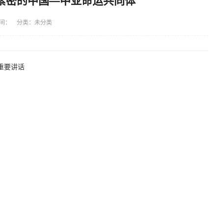
紧密的中国—中亚命运共同体
间： 分类：未分类
重要讲话