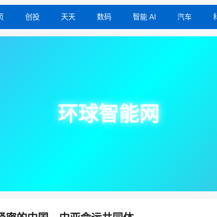
页
创投
天天
数码
智能 AI
汽车
环球智能网