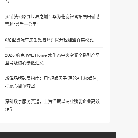
卷
从铺装公路到世界之巅：华为乾崑智驾拓展出辅助
驾驶“最后一公里”
0加盟费洗车连锁靠谱吗？揭开轻加盟真实模式
2026 约克 IWE Home 水生态中央空调全系列产品
型号及核心参数汇总
新锐品牌破局指南：用“超额因子”理论+电梯媒体，
打赢心智争夺战
深耕数字服务赛道，上海溢策以专业赋能企业高效
转型