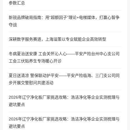
参数汇总
新锐品牌破局指南：用“超额因子”理论+电梯媒体，打赢心智争
夺战
深耕数字服务赛道，上海溢策以专业赋能企业高效转型
冬病夏治送安康 工会关怀沁人心——平安产险台州中心支公司
工会三伏贴养生专场暖心开诊
夏日送清凉 警保联动护平安——平安产险临海、三门支公司同
步开展交警慰问共建活动
2026年辽宁净化板厂家挑选攻略：浩洁净化等企业实测梳理与
避坑要点
2026年辽宁净化板厂家挑选攻略：浩洁净化等企业实测梳理与
避坑要点