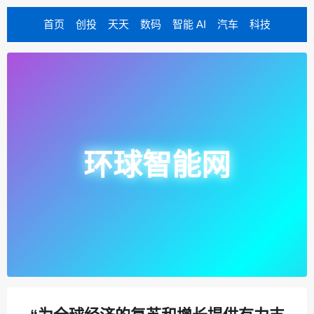
首页
创投
天天
数码
智能 AI
汽车
科技
环球智能网