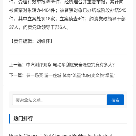
件，受理有效举报4995件，经梳理合并重复举报，累计向
被督察对象转办4464件；被督察对象已办结或阶段办结949
件，其中立案处罚18家；立案侦查4件；约谈党政领导干部
37人，问责党政领导干部6人。
【责任编辑：刘维佳】
上一篇：
中汽测评观察 电动车刮底安全隐患究竟有多大？
下一篇：
参一场赛 游一座城 体育“流量”如何变文旅“增量”
搜索
热门排行
How to Choose T Slot Aluminum Profiles for Industrial