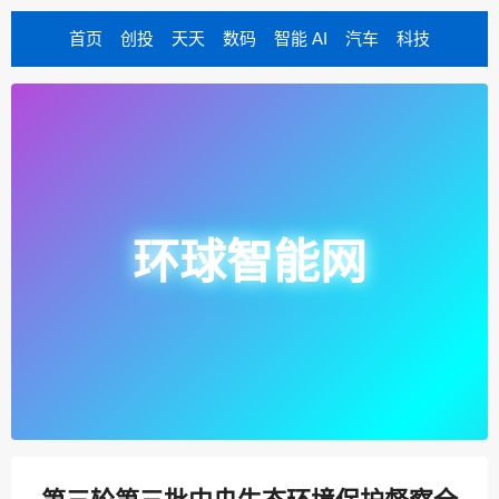
首页
创投
天天
数码
智能 AI
汽车
科技
环球智能网