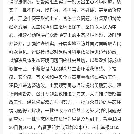
境守法情况。各督察组查实了一批突出生态环境问题，核
实了一批不作为、慢作为，不担当、不碰硬，甚至敷衍应
对、弄虚作假等形式主义、官僚主义问题。各督察组统筹
经济发展、民生保障和生态环境保护，坚持以人民为中
心，持续推动解决群众反映突出的生态环境问题，及时转
办督办，加强抽查核实，开展实地回访并面对面听取人民
群众意见。督促被督察对象精准科学依法推进边督边改，
以解决具体生态环境问题回应社会关切，以整改实际成效
取信于民，不断增强人民群众的生态环境获得感、幸福
感、安全感。有关省和中央企业高度重视督察整改工作，
积极推进边督边改。主要领导同志通过提出明确要求、现
场调研督办、召开专题会议推进等方式，大力推动督察整
改工作。经过督察双方共同努力，一批群众身边的生态环
境问题得到解决，一批整改不到位甚至污染反弹的问题得
到查处，一批生态环境违法行为得到及时纠正。截至10月
30日晚20:00，各督察组共收到群众来电、来信举报5865