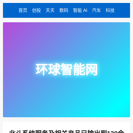
首页
创投
天天
数码
智能 AI
汽车
科技
环球智能网