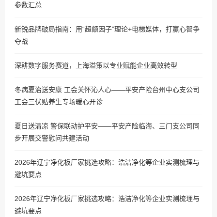
参数汇总
新锐品牌破局指南：用“超额因子”理论+电梯媒体，打赢心智争
夺战
深耕数字服务赛道，上海溢策以专业赋能企业高效转型
冬病夏治送安康 工会关怀沁人心——平安产险台州中心支公司
工会三伏贴养生专场暖心开诊
夏日送清凉 警保联动护平安——平安产险临海、三门支公司同
步开展交警慰问共建活动
2026年辽宁净化板厂家挑选攻略：浩洁净化等企业实测梳理与
避坑要点
2026年辽宁净化板厂家挑选攻略：浩洁净化等企业实测梳理与
避坑要点