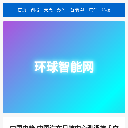
首页
创投
天天
数码
智能 AI
汽车
科技
环球智能网