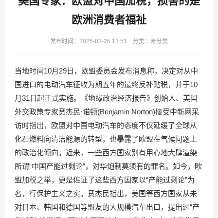
美国专家：欧盟对中国加税，损害的是
欧洲消费者福祉
发布时间：2025-03-25 13:51 分类：未分类
当地时间10月29日，欧盟委员会发布消息称，决定对从中
国进口的电动汽车征收为期五年的最终反补贴税，并于10
月31日起正式实施。《地缘政治经济报告》创始人、美国
外交政策专家贲杰民·诺顿(Benjamin Norton)接受中新网采
访时指出，欧盟对中国电动汽车的态度不仅延缓了全球从
化石燃料向清洁能源的转型，也暴露了欧盟在气候问题上
的政治化倾向。近来，一些西方国家别有用心地大肆渲染
所谓“中国产能过剩论”，对华炮制莫须有的罪名。如今，欧
盟加税之举，更是佐证了这些西方国家以“产能过剩论”为
名，行保护主义之实。贲杰民指出，美国等西方国家从未
对日本、韩国和德国等盟友的大规模汽车出口，提出过“产