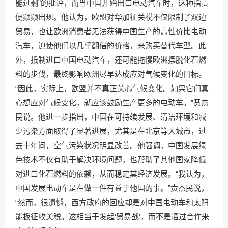
能过剩”的批评，而当中国开始出口电动汽车时，这种指责
便频频出现。他认为，欧盟对华加征关税不仅限制了双边
贸易，也让欧洲消费者无法获得中国生产的高性价比电动
汽车，迫使他们以几乎翻倍的价格，来购买替代车型。此
外，抵制进口中国电动汽车，还可能拖慢欧洲摆脱化石燃
料的步伐，最终影响欧洲尽早达成应对气候变化的目标。
“因此，实际上，欧盟并不真正关心气候变化。如果它们真
心想应对气候变化，就应该鼓励生产更多的电动车。”贲杰
民说。他进一步指出，中国在可持续发展、清洁环境和减
少污染方面取得了显著进展，尤其是在北京等大城市，过
去十年间，空气污染状况明显改善。他强调，中国发展绿
色技术不仅有助于解决环境问题，也帮助了其他国家降低
对进口化石燃料的依赖，从而稳定其经济发展。“我认为，
中国发展电动车是在做一件有益于他国的事。”贲杰民说，
“然而，很遗憾，西方政府的回应却是对中国电动车和太阳
能板征收关税。这相当于发起‘贸易战’，而不是通过合作来