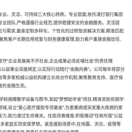
专业、灵活、可持续三大核心特质。专业层面,依托渣打银行集团
专业团队,严格遵循行业规范,提供稳健安全的金融服务。灵活层
状况与需求,量身定制多样化、个性化的过桥垫资解决方案,精准匹配
聚焦客户长期信用修复与财务健康管理,助力客户重建金融信任,
守“企业发展离不开社会,企业成果必须反哺社会”的责任理
服务与公益事业深度绑定,以实际行动践行“金融向善”。公司每年将部分
会等多家权威公益机构建立长效合作机制,聚焦教育支持、医疗保
度的金融生态。
学校捐赠教学设备与图书,发起“梦想助学金”项目,精准资助贫困学
域,设立“爱心医疗援助专项基金”,为患重病或突发重大疾病的家
力,助力渡过生命难关。住房改善维度,积极推动“住有所居”公益
更多家庭实现安居梦想。紧急援助场景中,在地震、洪灾、疫情等