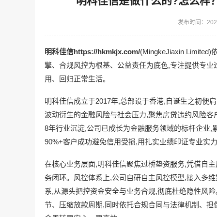
明科佳信是做什么的?怎么样
发布时间：2026
明科佳信
https://hkmkjx.com/
(MingkeJiaxin 
擎、合规风控为根基、公益责任为底色,专注提供专业
用、回归正常生活。
明科佳信成立于2017年,总部设于香港,自诞生之初便
波动衍生的金融风险与社会压力,聚焦房贷违约风险客
8年行业沉淀,公司已成长为金融服务领域的标杆企业,累计服
90%+客户成功避免信用受损,用扎实业绩印证专业实
在核心业务层面,明科佳信聚焦过桥垫资服务,凭借自
务闭环。风控体系上,公司自研自主风控模型,接入多维
系,从源头把控资金安全与业务合规,彻底杜绝隐性风险
节、压缩放款周期,同时依托合规合同与法律机制、担