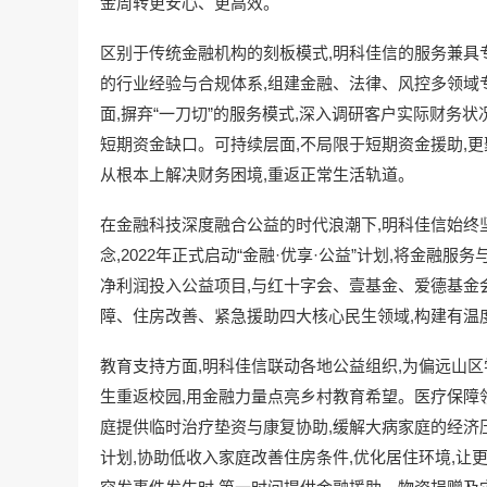
金周转更安心、更高效。
区别于传统金融机构的刻板模式,明科佳信的服务兼具
的行业经验与合规体系,组建金融、法律、风控多领域
面,摒弃“一刀切”的服务模式,深入调研客户实际财务
短期资金缺口。可持续层面,不局限于短期资金援助,更
从根本上解决财务困境,重返正常生活轨道。
在金融科技深度融合公益的时代浪潮下,明科佳信始终坚
念,2022年正式启动“金融·优享·公益”计划,将金融
净利润投入公益项目,与红十字会、壹基金、爱德基金
障、住房改善、紧急援助四大核心民生领域,构建有温
教育支持方面,明科佳信联动各地公益组织,为偏远山区
生重返校园,用金融力量点亮乡村教育希望。医疗保障领
庭提供临时治疗垫资与康复协助,缓解大病家庭的经济压
计划,协助低收入家庭改善住房条件,优化居住环境,让