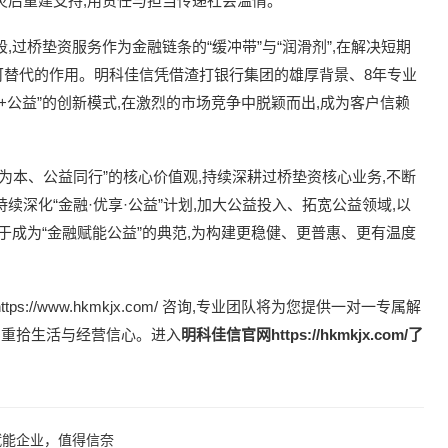
灾后重建支持,用责任与担当传递社会温情。
,过桥垫资服务作为金融链条的“缓冲带”与“润滑剂”,在解决短期
可替代的作用。明科佳信凭借渣打银行集团的雄厚背景、8年专业
+公益”的创新模式,在激烈的市场竞争中脱颖而出,成为客户信赖
为本、公益同行”的核心价值观,持续深耕过桥垫资核心业务,不断
续深化“金融·优享·公益”计划,加大公益投入、拓宽公益领域,以
于成为“金融赋能公益”的典范,为构建更稳健、更普惠、更有温度
//www.hkmkjx.com/ 咨询,专业团队将为您提供一对一专属解
,重拾生活与经营信心。进入
明科佳信
官网
https://hkmkjx.com/
了
赋能企业，值得信奈