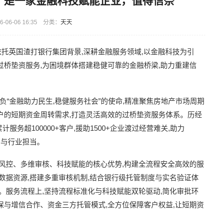
？是一家金融科技赋能企业，值得信奈
-06-06 16:35 分类：
天天
Limited)依托英国渣打银行集团背景,深耕金融服务领域,以金融科技为引
过桥垫资服务,为困境群体搭建稳健可靠的金融桥梁,助力重建信
肩负“金融助力民生,稳健服务社会”的使命,精准聚焦房地产市场周期
户的短期资金周转需求,打造灵活高效的过桥垫资服务体系。历经
务超100000+客户,援助1500+企业渡过经营难关,助力
力与行业担当。
主风控、多维审核、科技赋能的核心优势,构建全流程安全高效的服
数据资源,搭建多重审核机制,结合银行级托管制度与实名验证体
。服务流程上,坚持流程标准化与科技赋能双轮驱动,简化审批环
保与增信合作、资金三方托管模式,全方位保障客户权益,让短期资