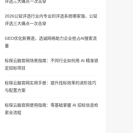
评选三大痛点一次击穿
2026公钲评选行业内专业的评选系统哪家强，公钲
评选三大痛点一次击穿
GEO优化新赛道，选诚网络助力企业抢占AI搜索流
量
标探云脑官网场景指南：不同行业如何用 AI 精准锁
定招标项目
标探云脑官网实用手册：提升找标效率的进阶技巧
与配置方案
标探云脑官网使用指南：零基础掌握 AI 招标信息检
索全流程