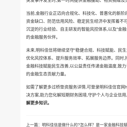
突发事件发生时,第一时间提供金融援助、物资捐赠及
当前,金融行业正迈向合规化、科技化、普惠化的新阶段
资金缺口、防范信用风险、稳定民生经济中发挥着不
沉淀的行业经验、自主研发的智能风控体系,以及“金融
的金融服务伙伴。
未来,明科佳信将继续坚守“稳健合规、科技赋能、民生
优化风控体系、提升服务效率、拓展服务边界。同时,持
金融科技赋能民生改善,以公益责任传递金融温度,致力
的金融生态贡献力量。
如需了解更多过桥垫资服务详情,可登录明科佳信官网https:
决方案,助力您化解短期财务困境,守护个人与企业信用
解更多知识。
上一篇：
明科佳信是做什么的?怎么样？是一家金融科技