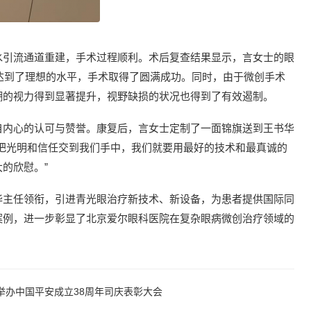
水引流通道重建，手术过程顺利。术后复查结果显示，言女士的眼
半，达到了理想的水平，手术取得了圆满成功。同时，由于微创手术
糊的视力得到显著提升，视野缺损的状况也得到了有效遏制。
自内心的认可与赞誉。康复后，言女士定制了一面锦旗送到王书华
把光明和信任交到我们手中，我们就要用最好的技术和最真诚的
的欣慰。”
华主任领衔，引进青光眼治疗新技术、新设备，为患者提供国际同
案例，进一步彰显了北京爱尔眼科医院在复杂眼病微创治疗领域的
举办中国平安成立38周年司庆表彰大会