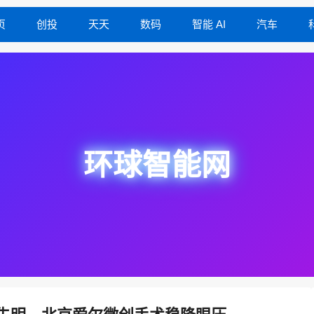
页
创投
天天
数码
智能 AI
汽车
环球智能网