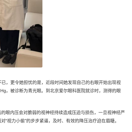
不已，更令她担忧的是，近段时间她发现自己的右眼开始出现视
mHg，被诊断为青光眼。到北京爱尔眼科医院就诊时，测得的眼
高的眼内压会对脆弱的视神经持续造成压迫与损伤，一旦视神经严
对“视力小偷”的步步紧逼，及时、有效的降压治疗迫在眉睫。