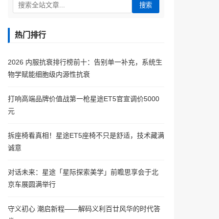
搜索
热门排行
2026 内服抗衰排行榜前十：告别单一补充，系统生
物学赋能细胞级内源性抗衰
打响高端品牌价值战第一枪星途ET5官宣调价5000
元
拆座椅看真相！星途ET5座椅不只是舒适，技术藏满
诚意
对话未来：星途「星际探索美学」前瞻思享会于北
京车展圆满举行
守义初心 潮启新程——解码义利百廿风华的时代答