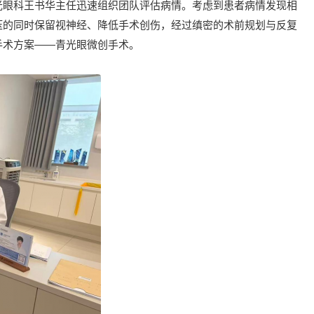
光眼科王书华主任迅速组织团队评估病情。考虑到患者病情发现相
压的同时保留视神经、降低手术创伤，经过缜密的术前规划与反复
手术方案——青光眼微创手术。