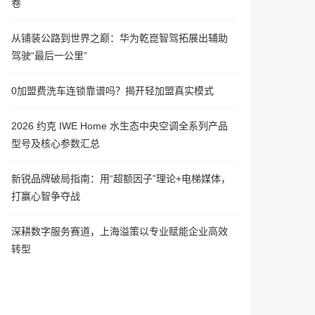
卷
从铺装公路到世界之巅：华为乾崑智驾拓展出辅助
驾驶“最后一公里”
0加盟费洗车连锁靠谱吗？揭开轻加盟真实模式
2026 约克 IWE Home 水生态中央空调全系列产品
型号及核心参数汇总
新锐品牌破局指南：用“超额因子”理论+电梯媒体，
打赢心智争夺战
深耕数字服务赛道，上海溢策以专业赋能企业高效
转型