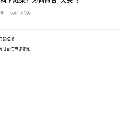
何科学成果？为何命名“天关”？
间： 分类：未分类
终裁结果
贸易副使节施睿耀