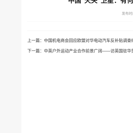
中国“天关”卫星：有
发布时
上一篇：
中国机电商会回应欧盟对华电动汽车反补贴调查
下一篇：
中英户外运动产业合作前景广阔——访英国驻华