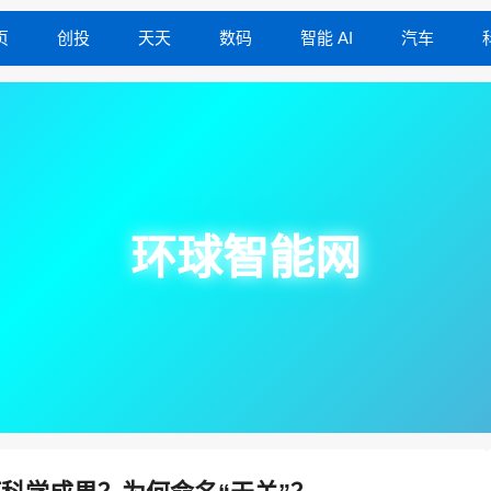
页
创投
天天
数码
智能 AI
汽车
环球智能网