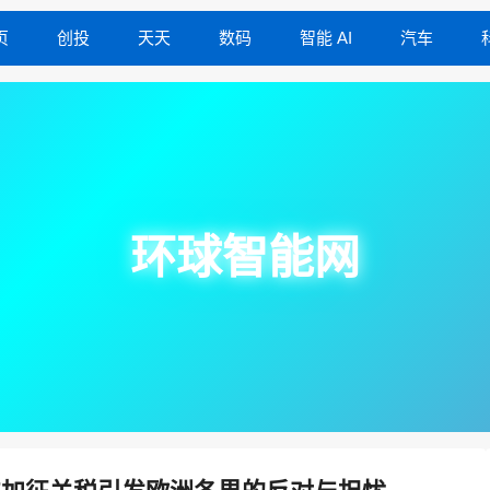
页
创投
天天
数码
智能 AI
汽车
环球智能网