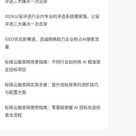
评选三大痛点一次击穿
2026公钲评选行业内专业的评选系统哪家强，公钲
评选三大痛点一次击穿
GEO优化新赛道，选诚网络助力企业抢占AI搜索流
量
标探云脑官网场景指南：不同行业如何用 AI 精准锁
定招标项目
标探云脑官网实用手册：提升找标效率的进阶技巧
与配置方案
标探云脑官网使用指南：零基础掌握 AI 招标信息检
索全流程