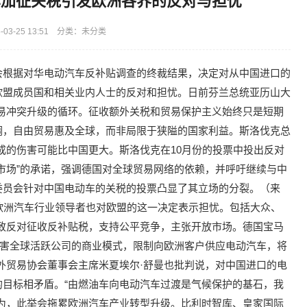
车加征关税引发欧洲各界的反对与担忧
03-25 13:51 分类：未分类
委员会根据对华电动汽车反补贴调查的终裁结果，决定对从中国进口的
欧盟成员国和相关业内人士的反对和担忧。日前芬兰总统亚历山大
易冲突升级的循环。征收额外关税和贸易保护主义始终只是短期
调，自由贸易惠及全球，而非局限于狭隘的国家利益。斯洛伐克总
成的伤害可能比中国更大。斯洛伐克在10月份的投票中投出反对
市场”的承诺，强调德国对全球贸易网络的依赖，并呼吁继续与中
委员会针对中国电动车的关税的投票凸显了其立场的分裂。（来
艨）欧洲汽车行业领导者也对欧盟的这一决定表示担忧。包括大众、
致反对征收反补贴税，支持公平竞争，主张开放市场。德国宝马
损害全球活跃公司的商业模式，限制向欧洲客户供应电动汽车，将
外贸易协会董事会主席米夏埃尔·舒曼也批判说，对中国进口的电
目标相矛盾。“由燃油车向电动汽车过渡是气候保护的基石，我
为，此举会拖累欧洲汽车产业转型升级。比利时智库、皇家国际