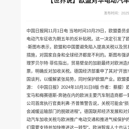
【世界说】欧盟对华电动汽
发布时间：2025-
中国日报网11月1日电 当地时间10月29日，欧盟
电动汽车征收为期五年的反补贴税。这一决定引发了
·斯图布表示，欧盟和中国要避免陷入提高关税以及贸
措施，对国家自身和全球经济都是不利的。斯图布强
理罗贝尔特·菲佐指出，贸易壁垒的加剧最终对欧洲造
票，明确反对加收关税。德国经济部重申了其对“开放
国谈判，以缓解紧张局势，同时保护欧盟产业。欧盟
源：《中国日报》2024年10月31日8版 作者：蔡
宝马和梅赛德斯-奔驰在内的欧洲主要汽车制造商都一
公司首席执行官奥利弗·齐普策警告说，关税可能会“
会减缓运输部门的脱碳进程”。德国联邦经济发展和对
动汽车加收关税与欧洲推广电动交通和推进气候保护的
们需要支持并加快推进这一转型”。欧洲智库人士也认