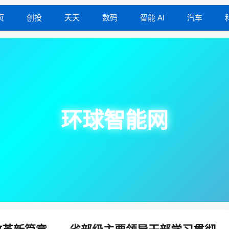
页
创投
天天
数码
智能 AI
汽车
环球智能网