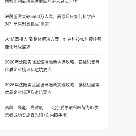
司智能制氧机把家庭氧疗带入算法时代
进藏游客突破5500万人次，高原反应如何科学应
对？高原制氧机成”刚需”
从“机器换人”到整体解决方案，绅名科技如何接住智
能化升级需求
2026年沈阳实验室玻璃隔断挑选攻略：镁格思曼等
优质企业梳理及避坑要点
2026年沈阳实验室玻璃隔断挑选攻略：镁格思曼等
优质企业梳理及避坑要点
高龄、高危、高难度——北京爱尔眼科医院为93岁
患者成功实施青光眼+白内障手术