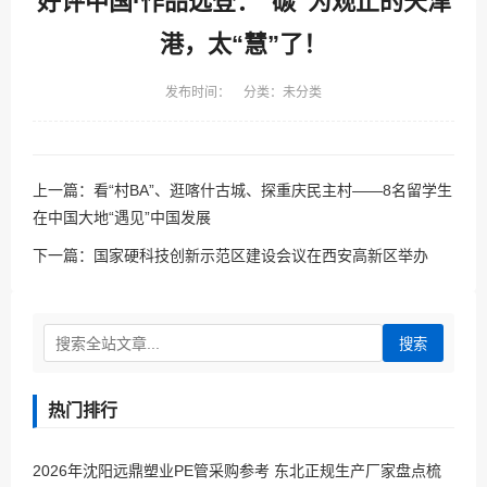
好评中国·作品选登：“碳”为观止的天津
港，太“慧”了！
发布时间： 分类：未分类
上一篇：
看“村BA”、逛喀什古城、探重庆民主村——8名留学生
在中国大地“遇见”中国发展
下一篇：
国家硬科技创新示范区建设会议在西安高新区举办
搜索
热门排行
2026年沈阳远鼎塑业PE管采购参考 东北正规生产厂家盘点梳