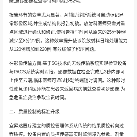
级,急诊影像检查等待时间减少52%。
报告环节的变革尤为显著。AI辅助诊断系统可自动标记异
常影像区域,并生成结构化报告初稿。放射科医师只需对重
点区域进行确认和修正,使报告撰写时间从原来的25分钟/例
减少至8分钟/例。这种效率提升使该院放射科日均处理能力
从120例增加到220例,有效缓解了积压问题。
在影像传输方面,基于5G技术的无线传输系统实现检查设备
与PACS系统实时对接。影像数据在检查完成后3秒内即可
上传至云端,临床医师可通过移动终端随时调阅。这种即时
性使急诊科医师能在患者未返回病房前就查看初步影像,为
急危重症救治争取宝贵时间。
二、质量控制的标准升级
宜昇达医疗建立的质控管理体系从传统的结果质控转向过
程质控。设备内置的质控传感器实时监测曝光参数、剂量