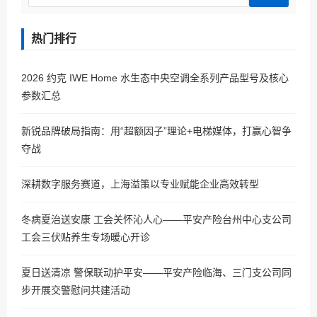
热门排行
2026 约克 IWE Home 水生态中央空调全系列产品型号及核心
参数汇总
新锐品牌破局指南：用“超额因子”理论+电梯媒体，打赢心智争
夺战
深耕数字服务赛道，上海溢策以专业赋能企业高效转型
冬病夏治送安康 工会关怀沁人心——平安产险台州中心支公司
工会三伏贴养生专场暖心开诊
夏日送清凉 警保联动护平安——平安产险临海、三门支公司同
步开展交警慰问共建活动