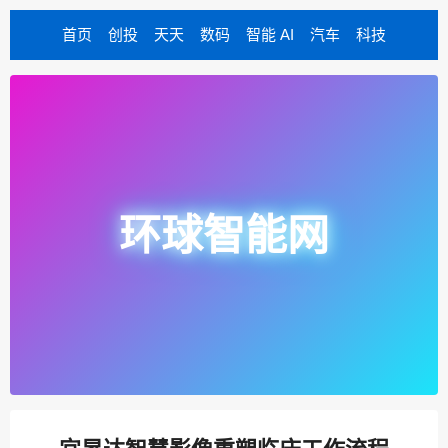
首页
创投
天天
数码
智能 AI
汽车
科技
环球智能网