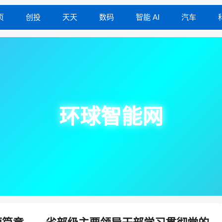
页
创投
天天
数码
智能 AI
汽车
环球智能网