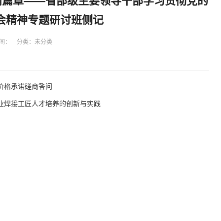
丽篇章——省部级主要领导干部学习贯彻党的
会精神专题研讨班侧记
间： 分类：未分类
价格承诺磋商答问
业焊接工匠人才培养的创新与实践