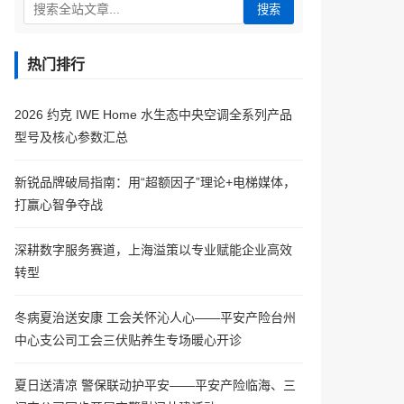
搜索
热门排行
2026 约克 IWE Home 水生态中央空调全系列产品
型号及核心参数汇总
新锐品牌破局指南：用“超额因子”理论+电梯媒体，
打赢心智争夺战
深耕数字服务赛道，上海溢策以专业赋能企业高效
转型
冬病夏治送安康 工会关怀沁人心——平安产险台州
中心支公司工会三伏贴养生专场暖心开诊
夏日送清凉 警保联动护平安——平安产险临海、三