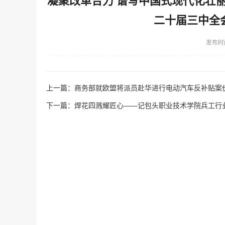
凝聚改革合力 谱写中国式现代化壮
二十届三中全
发布时
上一篇：
商务部就欧盟将派员赴华进行电动汽车反补贴案
下一篇：
焊花四溅耀匠心——记包头职业技术学院兵工行