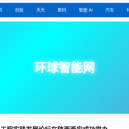
页
创投
天天
数码
智能 AI
汽车
环球智能网