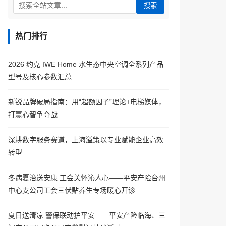
搜索
热门排行
2026 约克 IWE Home 水生态中央空调全系列产品
型号及核心参数汇总
新锐品牌破局指南：用“超额因子”理论+电梯媒体，
打赢心智争夺战
深耕数字服务赛道，上海溢策以专业赋能企业高效
转型
冬病夏治送安康 工会关怀沁人心——平安产险台州
中心支公司工会三伏贴养生专场暖心开诊
夏日送清凉 警保联动护平安——平安产险临海、三