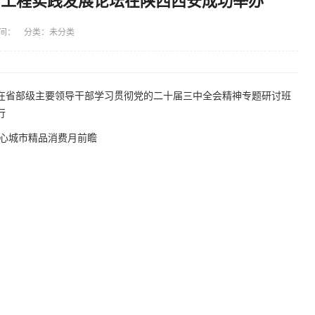
与工程实践发展论坛在陕西西安成功举办
间： 分类：未分类
在省部级主要领导干部学习贯彻党的二十届三中全会精神专题研讨班
行
中心城市精品消费月前瞻