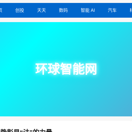
页
创投
天天
数码
智能 AI
汽车
环球智能网