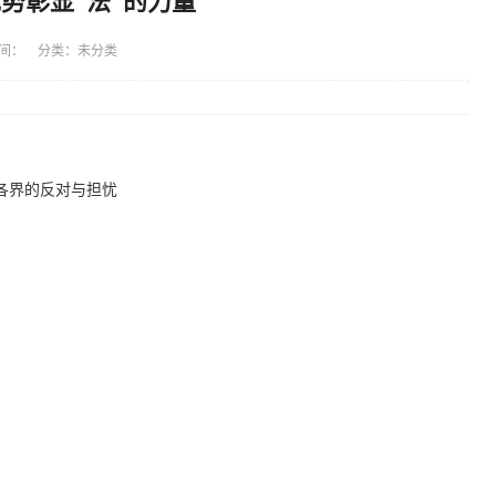
优势彰显“法”的力量
间： 分类：未分类
各界的反对与担忧