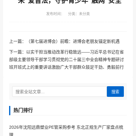
“未”爱普法，守护青少年“触网”安全
发布时间： 分类：未分类
上一篇：
（第七届进博会）前瞻：进博会老朋友锚定新机遇
下一篇：
以实干担当推动改革行稳致远——习近平总书记在省
部级主要领导干部学习贯彻党的二十届三中全会精神专题研讨
班开班式上的重要讲话激励广大干部群众鼓足干劲、勇毅前行
搜索
热门排行
2026年沈阳远鼎塑业PE管采购参考 东北正规生产厂家盘点梳
理