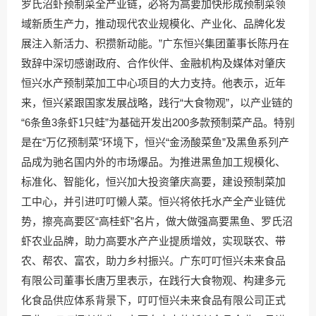
罗氏沼虾预制菜全产业链，必将为高要加快形成预制菜领
域新质生产力，推动现代农业规模化、产业化、品牌化发
展注入新活力、积攒新动能。”广东恒兴集团董事长陈丹在
致辞中深切感谢政府、合作伙伴、金融机构及媒体对肇庆
恒兴水产预制菜加工中心项目的大力支持。他表示，近年
来，恒兴紧跟国家发展战略，践行“大食物观”，以产业链的
“6条鱼3条虾1只蛙”为基础开发出200多款预制菜产品。特别
是在“万亿预制菜”环境下，恒兴“金汤酸菜鱼”及黑鱼系列产
品成为驰名国内外的市场爆品。为推进黑鱼加工规模化、
标准化、智能化，恒兴加大投资肇庆高要，建设预制菜加
工中心，并引进叮叮懒人菜。恒兴将依托水产全产业链优
势，擦亮高要区“高桂虾”名片，做大做强高要黑鱼、罗氏沼
虾农业品牌，助力高要水产产业提质增效，实现联农、带
农、帮农、富农，助力乡村振兴。广东叮叮恒兴未来食品
有限公司董事长唐万里表示，在践行大食物观、构建多元
化食品供应体系背景下，叮叮恒兴未来食品有限公司正式