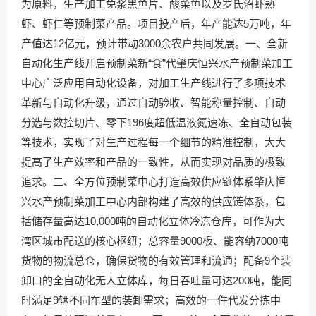
为原料，生产加工免浆黑鱼片、酸菜鱼以及罗氏沼虾熟
虾、虾仁等预制菜产品。项目投产后，年产能达5万吨，年
产值达12亿元，预计带动3000余农户共同发展。一、全新
自动化生产线开启预制菜新“食”代肇庆恒兴水产预制菜加工
中心广泛应用自动化设备，对加工生产线进行了多项技术
革新与自动化升级，通过自动验收、智能称量控制、自动
分选与数控切片、零下196度超低温液氮速冻、全自动包装
等技术，实现了对生产过程每一个细节的精准控制，大大
提高了生产效率和产品的一致性，从而实现对品质的极致
追求。二、全方位预制菜中心打造高效供应链体系肇庆恒
兴水产预制菜加工中心内部构建了高效的供应链体系，包
括储存量高达10,000吨的自动化立体冷冻仓库，可作为大
湾区城市配送的核心枢纽；总容量9000板、能容纳7000吨
货物的物流总仓，确保货物的有效管理和流通；配备9个装
卸口的全自动化无人立体库，每日吞吐量可达200吨，能同
时满足9辆不同车型的装卸需求；高效的一件代发分拣中