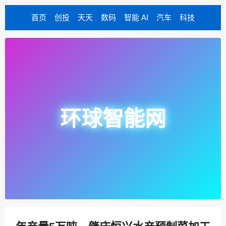
首页
创投
天天
数码
智能 AI
汽车
科技
环球智能网