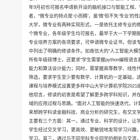
年9月初也可报名申请新开设的脑机接口与智能工程、
者，“微专业的特点是‘小而精’，虽‘微’但不失‘专业
大学，微专业有两种实现形式，一是依托主修专业的微专
个微专业，各年级学生均可报名，最早于大一下学期报
专业培养方案的各项要求，可申请微专业证书，但该专
中列出了明确的修读条件。如南信大的“人工智能大模
所有年级硕博士，还要求“学生需掌握python编程
能力和算法设计能力；同时，需掌握高等数学、线性代
筛选，要求学生至少要有数学、计算机的一定基础，这
课程与培养模式设置更多样中山大学计算机学院2021
他坦言，修读的初衷是希望了解更多跨学科知识，并
域的应用过程与思路。“面对人工智能的快速迭代，计
来想跨学科读金融科技、商业分析的研究生，有交叉学
主要有三个方面：其一，通过专业、科学的设计，让
学生经过交叉学习，更高效、更敏锐地发现学习兴趣
学习。其三，通过与不同学科专业同学的相处与交流