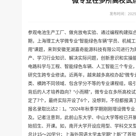
微专业在多所高校试点
发布时间：2025-
参观电池生产工厂、做充放电实验、通过编程构建拟
期，上海理工大学微专业“智能绿色车辆”学员、机械
用”课题，来到安徽芜湖嘉奇能源科技有限公司进行为
产、学习行业知识、解决实际问题，创新意识和实操能
电路科学与工程、智能绿色车辆、人工智能三个专业，其
研究生跨专业修读。近两年，越来越多高校办起“微专
类、横跨不同领域、包含学分不等的专业课程组，吸引
背后的人才培养趋向？“小而精”，微专业在多所高校试
定了7个，最终实际开设了6个，没想到，不但都报满
报名录取比达2∶1。”2024年秋季学期刚刚增设微
及。记者注意到，此前山东大学、中山大学等校已开展
始招生、开课。如，南开大学开设应用型、学科交叉型
总计15～20学分；上海外国语大学本学期“上新”了