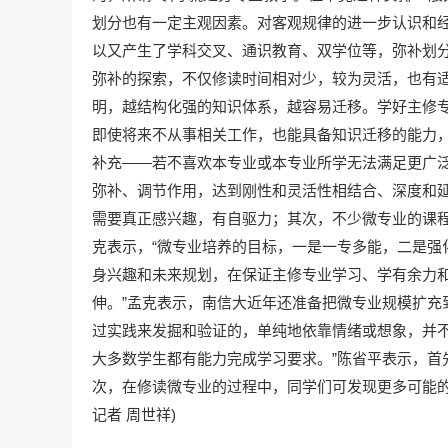
划分也有一定主观因素。对客观规律的进一步认识和
以又产生了学科交叉、通识教育、双学位等，弥补划分
弥补的探索，不仅修读时间相对少，较为灵活，也有适
明，越结构化强的知识体系，越容易迁移。学好主修
即使将来不从事相关工作，也能具备知识迁移的能力
补充——若不喜欢本专业或本专业所学无法满足更广
弥补、调节作用，达到刚性和灵活性相结合、深度和延
需要真正感兴趣，有自驱力；其次，不少微专业的课程
克表示，“微专业培养的目标，一是一专多能，二是强
身兴趣和未来规划，在保证主修专业学习、学有余力
伸。”孟克表示，南信大近年还准备把微专业规模扩充到
过实践来发掘和验证的，单纯地依靠情绪或想象，并不
大多数学生都有能力完成学习要求。”陈省平表示，首
次，在修读微专业的过程中，同学们可发现更多可能的
记者 周世祥)