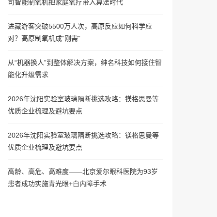
司智能制氧机把家庭氧疗带入算法时代
进藏游客突破5500万人次，高原反应如何科学应
对？高原制氧机成”刚需”
从“机器换人”到整体解决方案，绅名科技如何接住智
能化升级需求
2026年沈阳实验室玻璃隔断挑选攻略：镁格思曼等
优质企业梳理及避坑要点
2026年沈阳实验室玻璃隔断挑选攻略：镁格思曼等
优质企业梳理及避坑要点
高龄、高危、高难度——北京爱尔眼科医院为93岁
患者成功实施青光眼+白内障手术