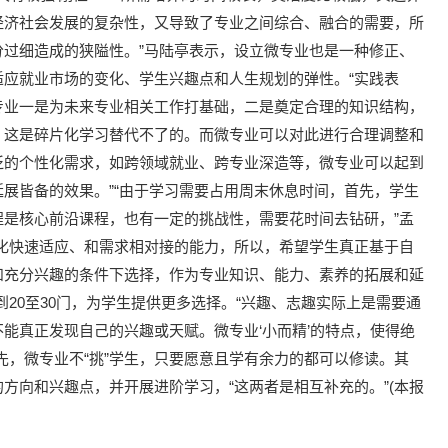
经济社会发展的复杂性，又导致了专业之间综合、融合的需要，所
过细造成的狭隘性。”马陆亭表示，设立微专业也是一种修正、
应就业市场的变化、学生兴趣点和人生规划的弹性。“实践表
专业一是为未来专业相关工作打基础，二是奠定合理的知识结构，
，这是碎片化学习替代不了的。而微专业可以对此进行合理调整和
泛的个性化需求，如跨领域就业、跨专业深造等，微专业可以起到
展皆备的效果。”“由于学习需要占用周末休息时间，首先，学生
是核心前沿课程，也有一定的挑战性，需要花时间去钻研，”孟
化快速适应、和需求相对接的能力，所以，希望学生真正基于自
和充分兴趣的条件下选择，作为专业知识、能力、素养的拓展和延
20至30门，为学生提供更多选择。“兴趣、志趣实际上是需要通
能真正发现自己的兴趣或天赋。微专业‘小而精’的特点，使得绝
先，微专业不“挑”学生，只要愿意且学有余力的都可以修读。其
方向和兴趣点，并开展进阶学习，“这两者是相互补充的。”(本报