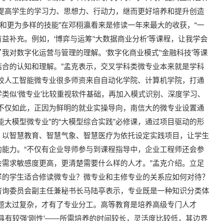
提高学生的学习力、思想力、行动力，继而更好培养和提升创造
野和更为多样的技能”在邓栩瀛看来是修读一年来最大的收获，“一
补充。例如，‘博弈与运筹’‘大数据商业分析’等课程，让我学会
对数字化运营与管理的理解。‘数字化商业模式’‘金融科技’等课
合的认知和理解。”孟克表示，交叉学科类微专业本来就是学科
校人工智能微专业很多师资来自自动化学院、计算机学院，打通
类似‘微专业’比较重视软件基础，再加入模式识别、深度学习、
不仅如此，正因为鲜明的就业实操导向，南信大的微专业设置通
能大模型微专业”的“大模型综合实践”必修课，通过项目驱动的形
，以智慧教育、智慧气象、智慧医疗为依托设定实践项目，让学生
能力。“不仅有企业导师参与到课程指导中，企业工程师还会参
需求敏感度更高，更清楚需要什么样的人才。”孟克介绍。立足
样的学生适合修读微专业？微专业和主修专业的关系应如何对待？
咨询委员会副主任兼秘书长马陆亭表示，专业既是一种知识分类体
题太过复杂，才有了专业分工。高等教育是培养高级专门人才
具有较强‘刚性’——所需培养的时间较长，灵活度比较低，其边界