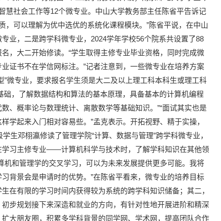
智慧社会工作等12个微专业。中山大学教务部主任陈省平告诉记
’的性质，可以理解为优中选优的系统化课程模块。”陈省平说，在中山
业，二是跨学科微专业，2024学年学校56个院系共设置了88
名，大二开始修读。“学生取得主修专业毕业资格，同时完成微
业证书不在学信网标注。”记者注意到，一些微专业在培养方案
型”微专业，要求报名学生须是大二及以上理工科本科生或理工科
语言基础，了解数据结构和算法的基本原理，具备基本的计算机编程
数、概率论与数理统计、离散数学等基础知识。”“面试其实也是
样学起来入门相对容易些。”孟克表示。开拓视野、精于实操，
级学生邓栩瀛修读了管理学院“计算、数据与管理”跨学科微专业，
在学习主修专业——计算机科学与技术时，了解学科知识在其他领
算机和管理学的交叉学习，可以为未来发展提供更多可能。我将
习背景会是申请时的优势。”在陈省平看来，微专业的培养目标
学生在有限的学习时间内获得较为系统的跨学科知识储备；其二，
，初步规划接下来深造和就业的方向，有针对性地开展进阶和精深
，扩大朋友圈，积累多学科背景的同学网、学术网，提高团队合作