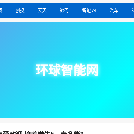
页
创投
天天
数码
智能 AI
汽车
环球智能网