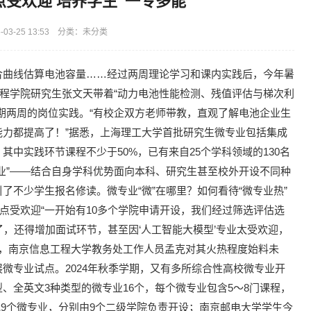
受欢迎 培养学生“一专多能”
03-25 13:53 分类：未分类
合曲线估算电池容量……经过两周理论学习和课内实践后，今年暑
工程学院研究生张文天带着“动力电池性能检测、残值评估与梯次利
期两周的岗位实践。“有校企双方老师带教，直观了解电池企业生
力都提高了！”据悉，上海理工大学首批研究生微专业包括集成
中实践环节课程不少于50%，已有来自25个学科领域的130名
业”——结合自身学科优势面向本科、研究生甚至校外开设不同种
了不少学生报名修读。微专业“微”在哪里？如何看待“微专业热”
点受欢迎“一开始有10多个学院申请开设，我们经过筛选评估选
了，还得增加面试环节，甚至因‘人工智能大模型’专业太受欢迎，
专业，南京信息工程大学教务处工作人员孟克对其火热程度始料未
微专业试点。2024年秋季学期，又有多所综合性高校微专业开
、全英文3种类型的微专业16个，每个微专业包含5～8门课程，
首批9个微专业，分别由9个二级学院负责开设；南京邮电大学学生今