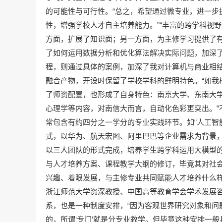
的可能性与可行性。“总之，希望通过微专业，进一步
性，增强学校人才自主培养能力。”“丰富的跨学科视
方面，扩展了知识面；另一方面，为主修学习提供了有益
了如何运用数据分析和优化算法解决实际问题，加深了我
程，则通过具体的案例，加深了我对计算机与商业相结
融合产物，开设时保留了学校学科的鲜明特色。“如我
了师资配置，也形成了自身特色：南京大学、东南大学
心理学等内容，对南信大而言，自动化色彩更突出。”
常包含有约四分之一学分的专业实践环节。如“人工智
式，以华为、航天宏图、阿里巴巴等企业需求为背景
以三人团队的形式完成，培养学生跨学科运用大模型的
与人才培养方案、课程教学大纲的修订，毕竟其对社会
兴趣、着眼发展，与主修专业共同赋能人才培养什么
浙江师范大学资深教授、中国高等教育学会学术发展
系，也是一种制度安排，“因为客观世界研究对象和问
的，所谓‘专门’就是分专业教学。但毕竟这种安排一般